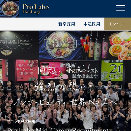
I
F
T
Y
p
n
a
w
o
a
MENU
s
c
i
u
g
新卒採用
中途採用
エントリー
t
e
t
t
e
t
a
b
t
u
o
g
o
e
b
p
r
o
r
e
a
k
m
プロラボ中途採用
Pro Labo Mid-Career Recruitment