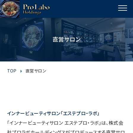
I
F
T
Y
p
n
a
w
o
a
MENU
s
c
i
u
g
t
e
t
t
e
t
a
b
t
u
直営サロン
o
g
o
e
b
p
r
o
r
e
a
k
m
TOP
直営サロン
インナービューティサロン「エステプロ・ラボ」
「インナービューティサロン エステプロ・ラボ」は、株式会
社プロラボホールディングスがプロデュースする直営サロ