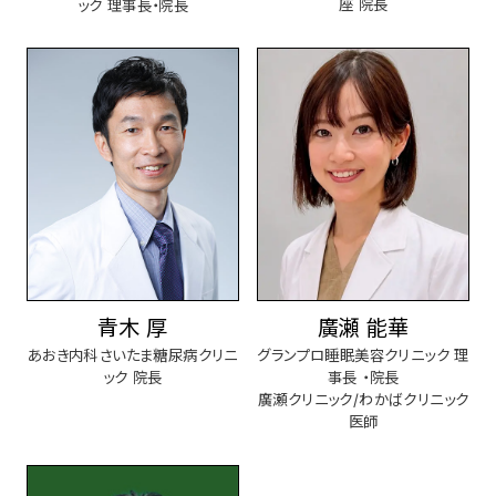
座 院長
ック 理事長・院長
青木 厚
廣瀬 能華
あおき内科さいたま糖尿病クリニ
グランプロ睡眠美容クリニック 理
ック 院長
事長 ・院長
廣瀬クリニック/わかばクリニック
医師