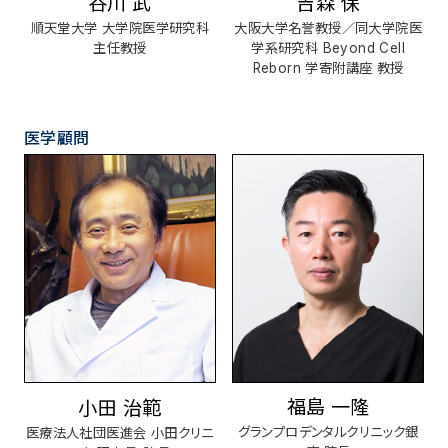
谷川 武
吉森 保
順天堂大学 大学院医学研究科
大阪大学名誉教授／同大学院医
主任教授
学系研究科 Beyond Cell
Reborn 学寄附講座 教授
医学顧問
福島 一隆
小田 治範
グランプロデンタルクリニック銀
医療法人社団医進会 小田クリニ