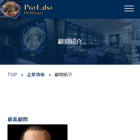
I
F
T
Y
p
n
a
w
o
a
MENU
s
c
i
u
g
t
e
t
t
e
t
a
b
t
u
顧問紹介
o
g
o
e
b
p
r
o
r
e
a
k
m
TOP
企業情報
顧問紹介
最高顧問