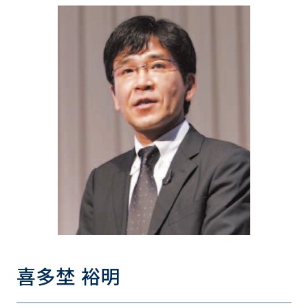
喜多埜 裕明