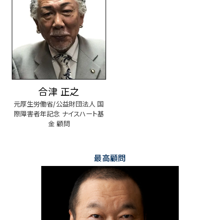
合津 正之
元厚生労働省/公益財団法人 国
際障害者年記念 ナイスハート基
金 顧問
最高顧問