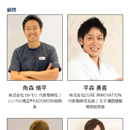
顧問
角森 脩平
平森 勇喜
株式会社カドモリ 代表取締役 /
株式会社CURE INNOVATION
シンクロ矯正®KADOMORI総院
代表取締役社長 / 王子溝田橋整
長
骨院総院長