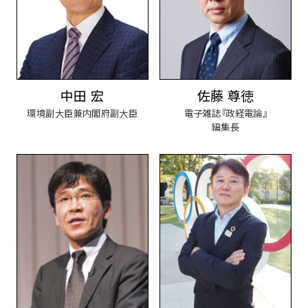
中田 宏
佐藤 尊徳
環境副大臣兼内閣府副大臣
電子雑誌『政経電論』
編集長