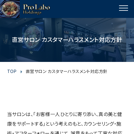
I
F
T
Y
p
n
a
w
o
a
MENU
s
c
i
u
g
t
e
t
t
e
t
a
b
t
u
直営サロン カスタマーハラスメント対応方針
o
g
o
e
b
p
r
o
r
e
a
k
m
TOP
直営サロン カスタマーハラスメント対応方針
当サロンは、「お客様一人ひとりに寄り添い、真の美と健
康をサポートする」という考えのもと、カウンセリング・施
術・アフターフォローを通じて、誠意をもって丁寧な対応