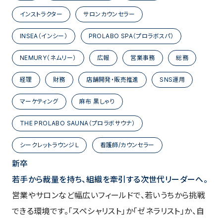
インストラクター
サロンカウンセラー
INSEA（インシー）
PROLABO SPA（プロラボスパ）
NEMURY（ネムリー）
広報
営業事務
総務
経理
財務
店舗開発・販売推進
SNS運用
マーケティング
麻布 黒しゃり
THE PROLABO SAUNA（プロラボサウナ）
シークレットラウンジＬ
看護師/カウンセラー
新卒
若手から裁量を持ち、組織を牽引する次世代リーダーへ。
営業やサロンなど幅広いフィールドで、若いうちから挑戦
できる環境です。「スペシャリスト」か「ゼネラリスト」か、自