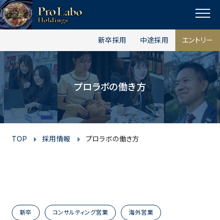
I
F
T
Y
p
n
a
w
o
a
MENU
s
c
i
u
g
新卒採用
中途採用
エントリー
t
e
t
t
e
t
a
b
t
u
o
g
o
e
b
p
プロラボの働き方
r
o
r
e
a
k
m
TOP
採用情報
プロラボの働き方
新卒
コンサルティング営業
海外営業