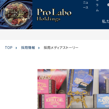
I
F
T
Y
p
ニュ
このページの本文へ
ラ
n
a
w
o
a
ース
ム
s
c
i
u
g
t
e
t
t
e
私
t
a
b
t
u
o
g
o
e
b
p
r
o
r
e
TOP
採用情報
採用メディアストーリー
a
k
m