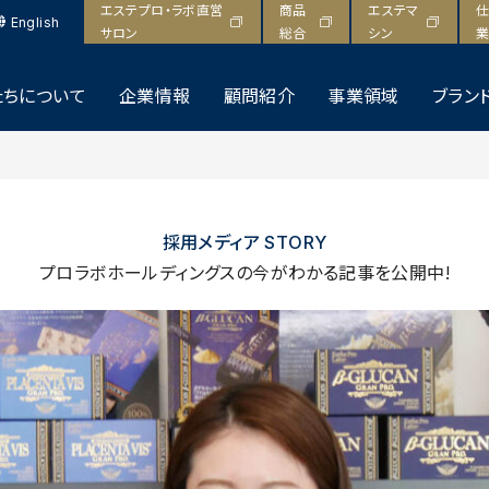
エステプロ・ラボ直営
商品
エステマ
仕
English
サロン
総合
シン
業
たちについて
企業情報
顧問紹介
事業領域
ブラン
採用メディア STORY
プロラボホールディングスの今がわかる記事を公開中!