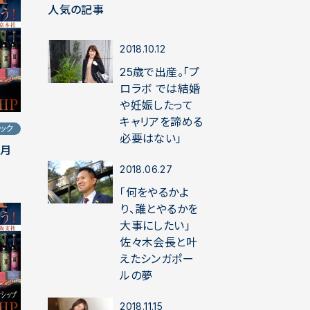
人気の記事
2018.10.12
25歳で出産。「プ
ロラボ では結婚
や妊娠したって
キャリアを諦める
ック
必要はない」
7月
2018.06.27
「何をやるかよ
り、誰とやるかを
大事にしたい」
佐々木会長と叶
えたシンガポー
ルの夢
2018.11.15