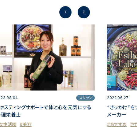
Previous
Next
023.08.04
スタッフ
2022.06.27
ファスティングサポートで体と心を元気にする
“きっかけ”
管理栄養士
メーカー
女性活躍
#美容
#おすすめ
#