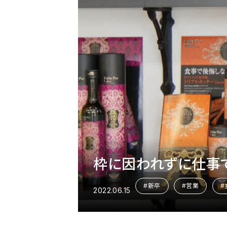
枠に因われずに仕事
#新卒
#営業
#
2022.06.15