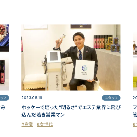
ッフ
2023.08.16
スタッフ
2
歩み
ホッケーで培った“明るさ”でエステ業界に飛び
込んだ若き営業マン
#営業
#次世代
#