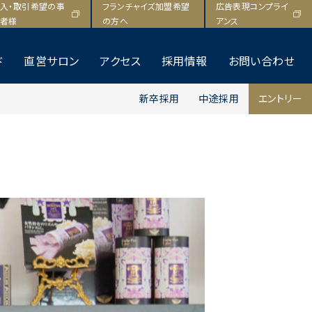
入・取引希望の事
フランチャイズ加盟希望
広告表現コンプライ
者様
の方へ
アンス
ド
直営サロン
アクセス
採用情報
お問い合わせ
新卒採用
中途採用
エントリー