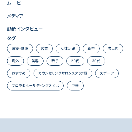
ムービー
メディア
顧問インタビュー
タグ
医療・健康
営業
女性活躍
新卒
次世代
海外
美容
若手
20代
30代
おすすめ
カウンセリングサロンスタッフ職
スポーツ
プロラボホールディングスとは
中途