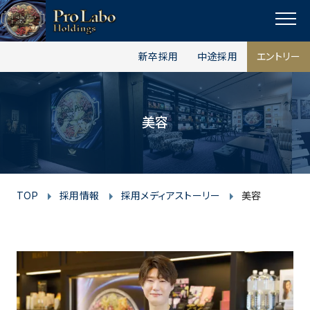
I
F
T
Y
p
n
a
w
o
a
MENU
s
c
i
u
g
新卒採用
中途採用
エントリー
t
e
t
t
e
t
a
b
t
u
o
g
o
e
b
p
美容
r
o
r
e
a
k
m
TOP
採用情報
採用メディアストーリー
美容