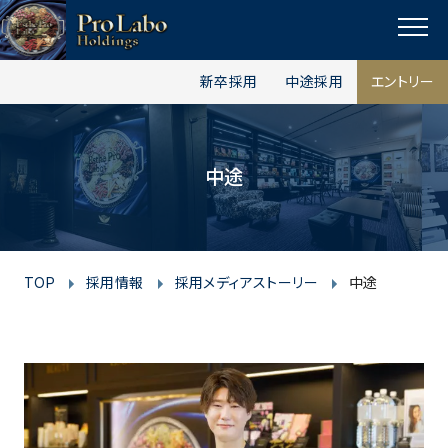
I
F
T
Y
p
n
a
w
o
a
MENU
s
c
i
u
g
新卒採用
中途採用
エントリー
t
e
t
t
e
t
a
b
t
u
o
g
o
e
b
p
中途
r
o
r
e
a
k
m
TOP
採用情報
採用メディアストーリー
中途