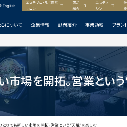
エステプロ・ラボ直営
商品
エステマ
仕
English
サロン
総合
シン
業
たちについて
企業情報
顧問紹介
事業領域
ブラン
い市場を開拓。営業という
ひとりでも新しい市場を開拓。営業という“天職”を楽しむ