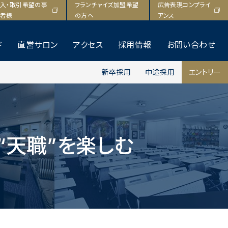
F
T
L
入・取引希望の事
フランチャイズ加盟希望
広告表現コンプライ
a
w
i
者様
の方へ
アンス
c
i
n
e
t
e
ド
直営サロン
アクセス
採用情報
お問い合わせ
b
t
新卒採用
中途採用
エントリー
o
e
o
r
k
“天職”を楽しむ