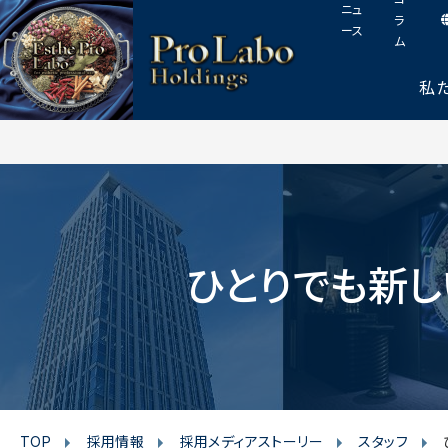
I
F
T
Y
p
ニュ
このページの本文へ
ラ
n
a
w
o
a
ース
ム
s
c
i
u
g
t
e
t
t
e
私
t
a
b
t
u
o
g
o
e
b
p
r
o
r
e
a
k
m
ひとりでも新し
TOP
採用情報
採用メディアストーリー
スタッフ