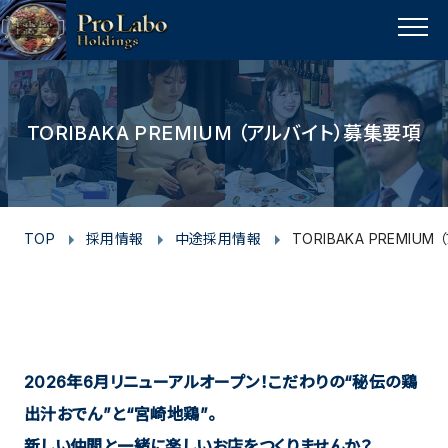
I
F
T
Y
p
n
a
w
o
a
MENU
s
c
i
u
g
t
e
t
t
e
t
a
b
t
u
TORIBAKA PREMIUM （アルバイト）募集要項
o
g
o
e
b
p
r
o
r
e
a
k
m
TOP
採用情報
中途採用情報
TORIBAKA PREMIU
2026年6月リニューアルオープン！こだわりの“秘伝の鶏
出汁おでん”と“宮崎地鶏”。
新しい仲間と一緒に楽しいお店をつくりませんか？