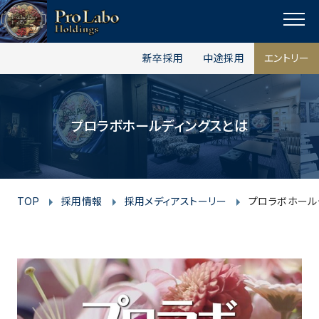
I
F
T
Y
p
n
a
w
o
a
MENU
s
c
i
u
g
新卒採用
中途採用
エントリー
t
e
t
t
e
t
a
b
t
u
o
g
o
e
b
p
プロラボホールディングスとは
r
o
r
e
a
k
m
TOP
採用情報
採用メディアストーリー
プロラボホール