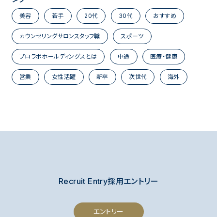
美容
若手
20代
30代
おすすめ
カウンセリングサロンスタッフ職
スポーツ
プロラボホールディングスとは
中途
医療・健康
営業
女性活躍
新卒
次世代
海外
Recruit Entry
採用エントリー
エントリー