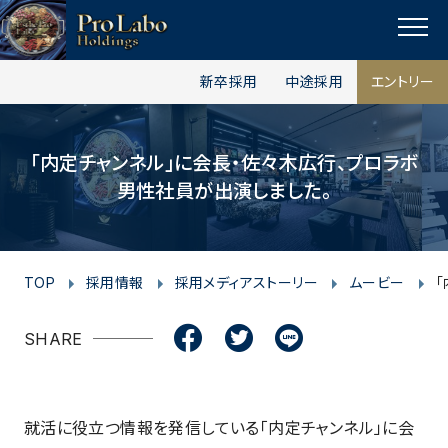
I
F
F
T
T
L
Y
p
n
a
a
w
w
i
o
a
MENU
s
c
c
i
i
n
u
g
新卒採用
中途採用
エントリー
t
e
e
t
t
e
t
e
t
a
b
b
t
t
u
o
g
o
o
e
e
b
「内定チャンネル」に会長・佐々木広行、プロラボ
p
r
o
o
r
r
e
男性社員が出演しました。
a
k
k
m
TOP
採用情報
採用メディアストーリー
ムービー
SHARE
就活に役立つ情報を発信している「内定チャンネル」に会