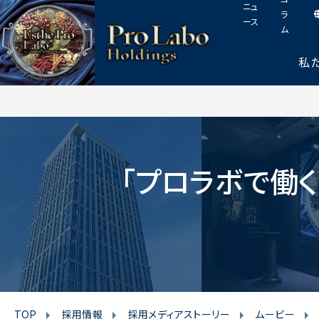
I
F
T
Y
p
ニュ
このページの本文へ
ラ
n
a
w
o
a
ース
ム
s
c
i
u
g
t
e
t
t
e
私
t
a
b
t
u
o
g
o
e
b
p
r
o
r
e
a
k
m
「プロラボで働く
TOP
採用情報
採用メディアストーリー
ムービー