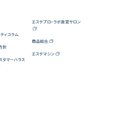
エステプロ・ラボ直営サロン
ティコラム
商品総合
方針
エステマシン
スタマーハラス
針