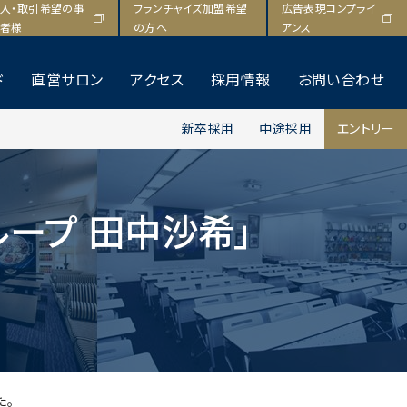
F
T
L
入・取引希望の事
フランチャイズ加盟希望
広告表現コンプライ
a
w
i
者様
の方へ
アンス
c
i
n
e
t
e
ド
直営サロン
アクセス
採用情報
お問い合わせ
b
t
新卒採用
中途採用
エントリー
o
e
o
r
k
ループ 田中沙希」
た。