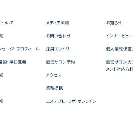
について
メディア実績
お知らせ
報
お問い合わせ
インナービュー
ッセージ・プロフィール
採用エントリー
個人情報保護
目的・存在意義
直営サロン予約
直営サロン カ
メント対応方
域
アクセス
ド
業務提携
報
エステプロ・ラボ オンライン