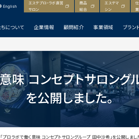
エステプロ・ラボ直営
商品
エステマ
仕
English
サロン
総合
シン
業
たちについて
企業情報
顧問紹介
事業領域
ブラン
意味 コンセプトサロング
を公開しました。
「プロラボで働く意味 コンセプトサロングループ 田中沙希」を公開しまし