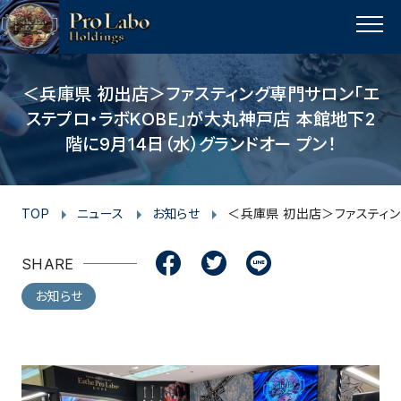
I
F
F
T
T
L
Y
p
n
a
a
w
w
i
o
a
MENU
s
c
c
i
i
n
u
g
t
e
e
t
t
e
t
e
＜兵庫県 初出店＞ファスティング専⾨サロン「エ
t
a
b
b
t
t
u
ステプロ・ラボKOBE」が⼤丸神⼾店 本館地下2
o
g
o
o
e
e
b
階に9⽉14⽇（⽔）グランドオー プン！
p
r
o
o
r
r
e
a
k
k
m
TOP
ニュース
お知らせ
＜兵庫県 初出店＞ファスティン
SHARE
お知らせ