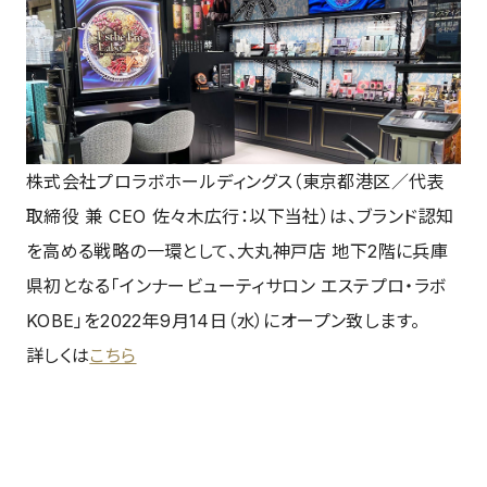
株式会社プロラボホールディングス（東京都港区／代表
取締役 兼 CEO 佐々⽊広⾏：以下当社）は、ブランド認知
を⾼める戦略の⼀環として、⼤丸神⼾店 地下2階に兵庫
県初となる「インナービューティサロン エステプロ・ラボ
KOBE」を2022年9⽉14⽇（⽔）にオープン致します。
詳しくは
こちら