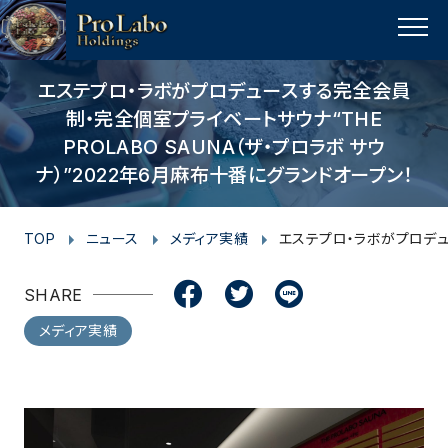
I
F
F
T
T
L
Y
p
n
a
a
w
w
i
o
a
MENU
s
c
c
i
i
n
u
g
t
e
e
t
t
e
t
e
エステプロ・ラボがプロデュースする完全会員
t
a
b
b
t
t
u
制・完全個室プライベートサウナ“THE
o
PROLABO SAUNA（ザ・プロラボ サウ
g
o
o
e
e
b
p
ナ）”2022年6月麻布十番にグランドオープン！
r
o
o
r
r
e
a
k
k
m
TOP
ニュース
メディア実績
エステプロ・ラボがプロデュー
SHARE
メディア実績