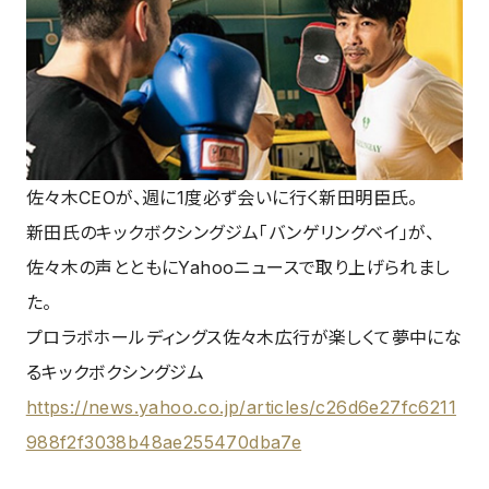
佐々木CEOが、週に1度必ず会いに行く新田明臣氏。
新田氏のキックボクシングジム「バンゲリングベイ」が、
佐々木の声とともにYahooニュースで取り上げられまし
た。
プロラボホールディングス佐々木広行が楽しくて夢中にな
るキックボクシングジム
https://news.yahoo.co.jp/articles/c26d6e27fc6211
988f2f3038b48ae255470dba7e