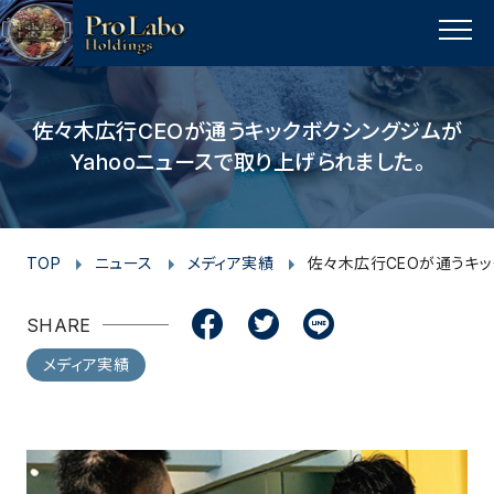
I
F
F
T
T
L
Y
p
n
a
a
w
w
i
o
a
MENU
s
c
c
i
i
n
u
g
t
e
e
t
t
e
t
e
t
a
b
b
t
t
u
佐々木広行CEOが通うキックボクシングジムが
o
Yahooニュースで取り上げられました。
g
o
o
e
e
b
p
r
o
o
r
r
e
a
k
k
m
TOP
ニュース
メディア実績
佐々木広行CEOが通うキッ
SHARE
メディア実績