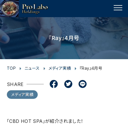
I
F
F
T
T
L
Y
p
n
a
a
w
w
i
o
a
MENU
s
c
c
i
i
n
u
g
t
e
e
t
t
e
t
e
t
a
b
b
t
t
u
『Ray』4月号
o
g
o
o
e
e
b
p
r
o
o
r
r
e
a
k
k
m
TOP
ニュース
メディア実績
『Ray』4月号
SHARE
メディア実績
「CBD HOT SPA」が紹介されました！