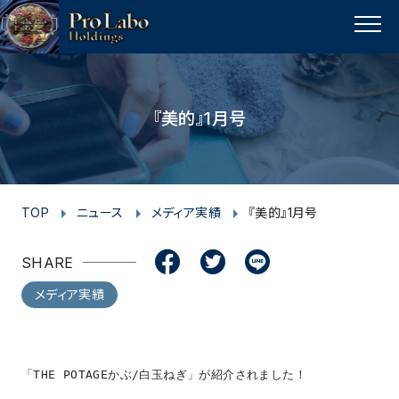
I
F
F
T
T
L
Y
p
n
a
a
w
w
i
o
a
MENU
s
c
c
i
i
n
u
g
t
e
e
t
t
e
t
e
t
a
b
b
t
t
u
『美的』1月号
o
g
o
o
e
e
b
p
r
o
o
r
r
e
a
k
k
m
TOP
ニュース
メディア実績
『美的』1月号
SHARE
メディア実績
「THE POTAGEかぶ/白玉ねぎ」が紹介されました！