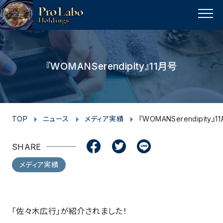
I
F
F
T
T
L
Y
p
n
a
a
w
w
i
o
a
MENU
s
c
c
i
i
n
u
g
t
e
e
t
t
e
t
e
t
a
b
b
t
t
u
『WOMANSerendipity』11月号
o
g
o
o
e
e
b
p
r
o
o
r
r
e
a
k
k
m
TOP
ニュース
メディア実績
『WOMANSerendipity』1
SHARE
メディア実績
「佐々木広行」が紹介されました！