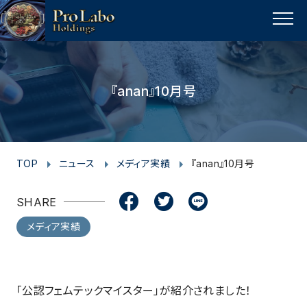
I
F
F
T
T
L
Y
p
n
a
a
w
w
i
o
a
MENU
s
c
c
i
i
n
u
g
t
e
e
t
t
e
t
e
t
a
b
b
t
t
u
『anan』10月号
o
g
o
o
e
e
b
p
r
o
o
r
r
e
a
k
k
m
TOP
ニュース
メディア実績
『anan』10月号
SHARE
メディア実績
「公認フェムテックマイスター」が紹介されました！