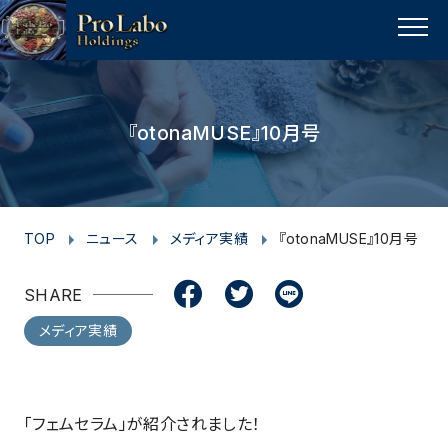
I
F
F
T
T
L
Y
p
n
a
a
w
w
i
o
a
MENU
s
c
c
i
i
n
u
g
t
e
e
t
t
e
t
e
t
a
b
b
t
t
u
『otonaMUSE』10月号
o
g
o
o
e
e
b
p
r
o
o
r
r
e
a
k
k
m
TOP
ニュース
メディア実績
『otonaMUSE』10月号
SHARE
メディア実績
「フェムセラム」が紹介されました！