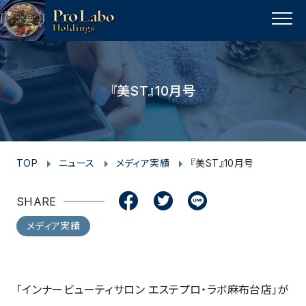
I
F
F
T
T
L
Y
p
n
a
a
w
w
i
o
a
MENU
s
c
c
i
i
n
u
g
t
e
e
t
t
e
t
e
t
a
b
b
t
t
u
『美ST』10月号
o
g
o
o
e
e
b
p
r
o
o
r
r
e
a
k
k
m
TOP
ニュース
メディア実績
『美ST』10月号
SHARE
メディア実績
「インナービューティサロン エステプロ・ラボ麻布台店」が