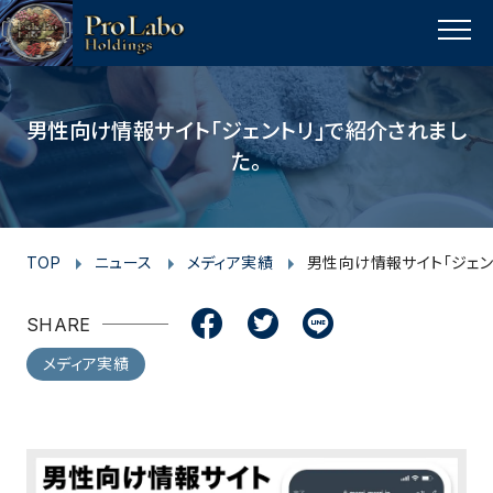
I
F
F
T
T
L
Y
p
n
a
a
w
w
i
o
a
MENU
s
c
c
i
i
n
u
g
t
e
e
t
t
e
t
e
t
a
b
b
t
t
u
男性向け情報サイト「ジェントリ」で紹介されまし
o
た。
g
o
o
e
e
b
p
r
o
o
r
r
e
a
k
k
m
TOP
ニュース
メディア実績
男性向け情報サイト「ジェン
SHARE
メディア実績