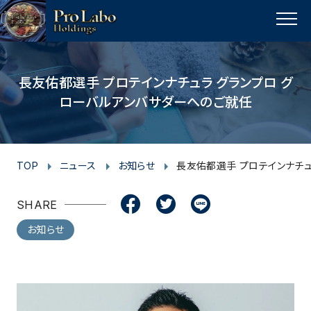
I
F
F
T
T
L
Y
p
n
a
a
w
w
i
o
a
MENU
s
c
c
i
i
n
u
g
t
e
e
t
t
e
t
e
t
a
b
b
t
t
u
長友佑都選手 プロテインナチュラ グランプロ グ
o
ローバルアンバサダーへのご就任
g
o
o
e
e
b
p
r
o
o
r
r
e
a
k
k
m
TOP
ニュース
お知らせ
長友佑都選手 プロテインナチュ
SHARE
お知らせ