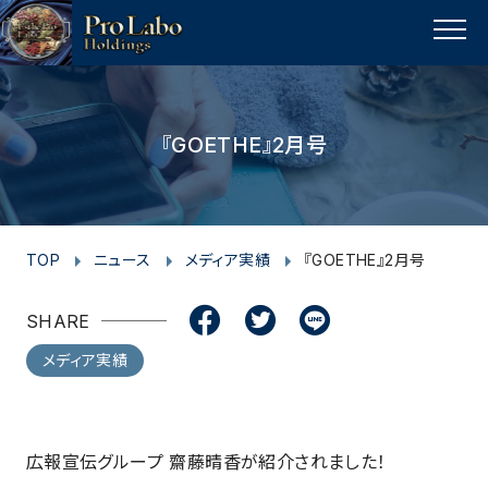
I
F
F
T
T
L
Y
p
n
a
a
w
w
i
o
a
MENU
s
c
c
i
i
n
u
g
t
e
e
t
t
e
t
e
t
a
b
b
t
t
u
『GOETHE』2月号
o
g
o
o
e
e
b
p
r
o
o
r
r
e
a
k
k
m
TOP
ニュース
メディア実績
『GOETHE』2月号
SHARE
メディア実績
広報宣伝グループ 齋藤晴香が紹介されました！