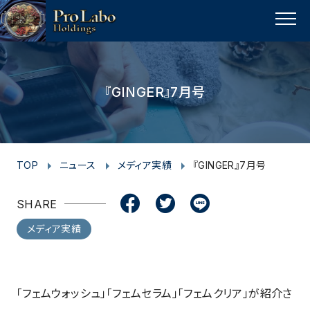
I
F
F
T
T
L
Y
p
n
a
a
w
w
i
o
a
MENU
s
c
c
i
i
n
u
g
t
e
e
t
t
e
t
e
t
a
b
b
t
t
u
『GINGER』7月号
o
g
o
o
e
e
b
p
r
o
o
r
r
e
a
k
k
m
TOP
ニュース
メディア実績
『GINGER』7月号
SHARE
メディア実績
「フェムウォッシュ」「フェムセラム」「フェムクリア」が紹介さ