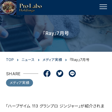
I
F
F
T
T
L
Y
p
n
a
a
w
w
i
o
a
MENU
s
c
c
i
i
n
u
g
t
e
e
t
t
e
t
e
t
a
b
b
t
t
u
『Ray』7月号
o
g
o
o
e
e
b
p
r
o
o
r
r
e
a
k
k
m
TOP
ニュース
メディア実績
『Ray』7月号
SHARE
メディア実績
「ハーブザイム 113 グランプロ ジンジャー」が紹介されま