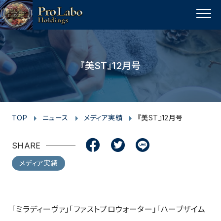
I
F
F
T
T
L
Y
p
n
a
a
w
w
i
o
a
MENU
s
c
c
i
i
n
u
g
t
e
e
t
t
e
t
e
t
a
b
b
t
t
u
『美ST』12月号
o
g
o
o
e
e
b
p
r
o
o
r
r
e
a
k
k
m
TOP
ニュース
メディア実績
『美ST』12月号
SHARE
メディア実績
「ミラディーヴァ」「ファストプロウォーター」「ハーブザイム