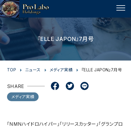
I
F
F
T
T
L
Y
p
n
a
a
w
w
i
o
a
MENU
s
c
c
i
i
n
u
g
t
e
e
t
t
e
t
e
t
a
b
b
t
t
u
『ELLE JAPON』7月号
o
g
o
o
e
e
b
p
r
o
o
r
r
e
a
k
k
m
TOP
ニュース
メディア実績
『ELLE JAPON』7月号
SHARE
メディア実績
「NMNハイドロハイパー」「リリースカッター」「グランプロ