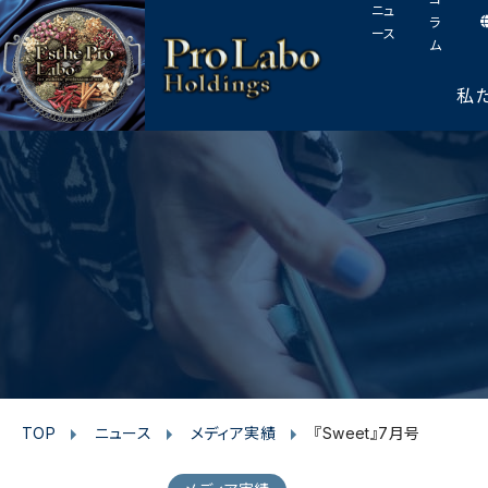
I
F
T
Y
p
ニュ
このページの本文へ
ラ
n
a
w
o
a
ース
ム
s
c
i
u
g
t
e
t
t
e
私
t
a
b
t
u
o
g
o
e
b
p
r
o
r
e
a
k
m
TOP
ニュース
メディア実績
『Sweet』7月号