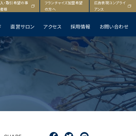
F
T
L
入・取引希望の事
フランチャイズ加盟希望
広告表現コンプライ
a
w
i
者様
の方へ
アンス
c
i
n
e
t
e
ド
直営サロン
アクセス
採用情報
お問い合わせ
b
t
o
e
o
r
k