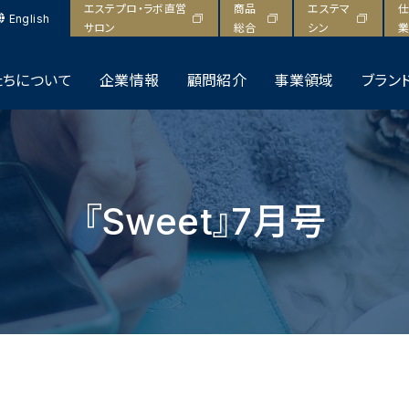
エステプロ・ラボ直営
商品
エステマ
仕
English
サロン
総合
シン
業
たちについて
企業情報
顧問紹介
事業領域
ブラン
『Sweet』7月号