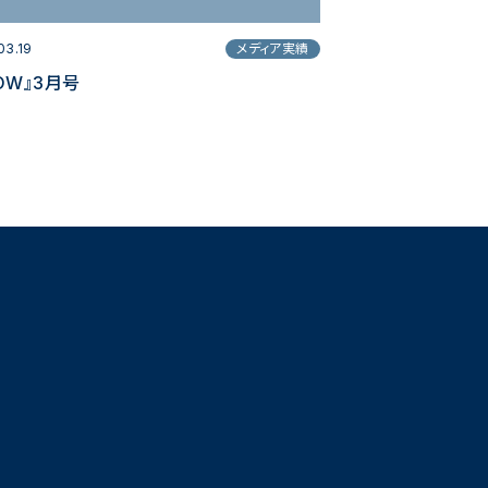
03.19
メディア実績
OW』3月号