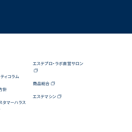
エステプロ・ラボ直営サロン
ティコラム
商品総合
方針
エステマシン
スタマーハラス
針