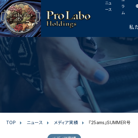
I
F
T
Y
p
ニュ
このページの本文へ
ラ
n
a
w
o
a
ース
ム
s
c
i
u
g
t
e
t
t
e
私
t
a
b
t
u
o
g
o
e
b
p
r
o
r
e
a
k
m
TOP
ニュース
メディア実績
『25ams』SUMMER号