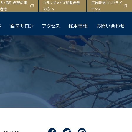
F
T
L
入・取引希望の事
フランチャイズ加盟希望
広告表現コンプライ
a
w
i
者様
の方へ
アンス
c
i
n
e
t
e
ド
直営サロン
アクセス
採用情報
お問い合わせ
b
t
o
e
o
r
k