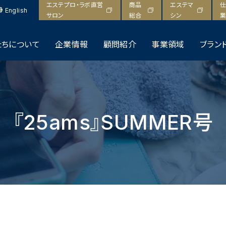
エステプロ・ラボ直営
商品
エステマ
仕
English
サロン
総合
シン
業
たちについて
企業情報
顧問紹介
事業領域
ブラン
『25ams』SUMMER号