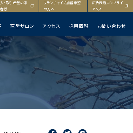
F
T
L
入・取引希望の事
フランチャイズ加盟希望
広告表現コンプライ
a
w
i
者様
の方へ
アンス
c
i
n
e
t
e
ド
直営サロン
アクセス
採用情報
お問い合わせ
b
t
o
e
o
r
k