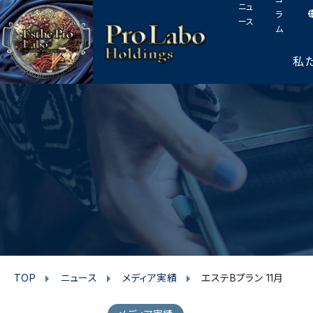
I
F
T
Y
p
ニュ
このページの本文へ
ラ
n
a
w
o
a
ース
ム
s
c
i
u
g
t
e
t
t
e
私
t
a
b
t
u
o
g
o
e
b
p
r
o
r
e
a
k
m
TOP
ニュース
メディア実績
エステBプラン 11月