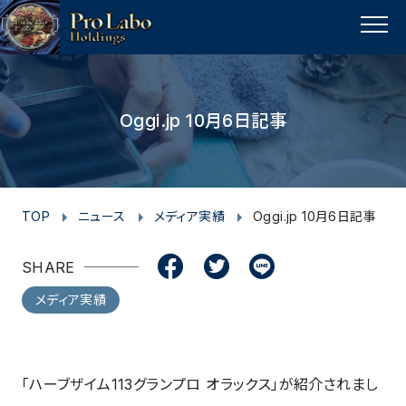
I
F
F
T
T
L
Y
p
n
a
a
w
w
i
o
a
MENU
s
c
c
i
i
n
u
g
t
e
e
t
t
e
t
e
t
a
b
b
t
t
u
Oggi.jp 10月6日記事
o
g
o
o
e
e
b
p
r
o
o
r
r
e
a
k
k
m
TOP
ニュース
メディア実績
Oggi.jp 10月6日記事
SHARE
メディア実績
「ハーブザイム113グランプロ オラックス」が紹介されまし