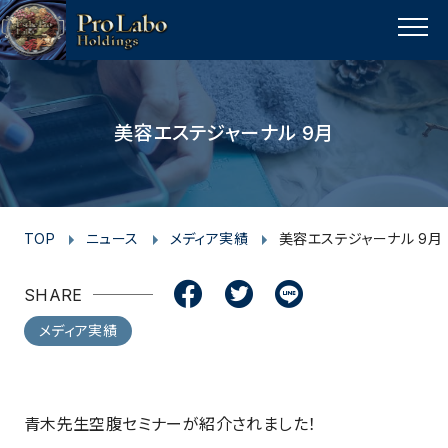
I
F
F
T
T
L
Y
p
n
a
a
w
w
i
o
a
MENU
s
c
c
i
i
n
u
g
t
e
e
t
t
e
t
e
t
a
b
b
t
t
u
美容エステジャーナル 9月
o
g
o
o
e
e
b
p
r
o
o
r
r
e
a
k
k
m
TOP
ニュース
メディア実績
美容エステジャーナル 9月
SHARE
メディア実績
青木先生空腹セミナーが紹介されました！