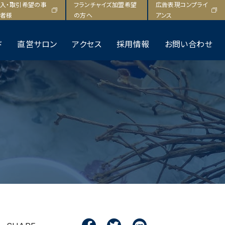
F
T
L
入・取引希望の事
フランチャイズ加盟希望
広告表現コンプライ
a
w
i
者様
の方へ
アンス
c
i
n
e
t
e
ド
直営サロン
アクセス
採用情報
お問い合わせ
b
t
o
e
o
r
k