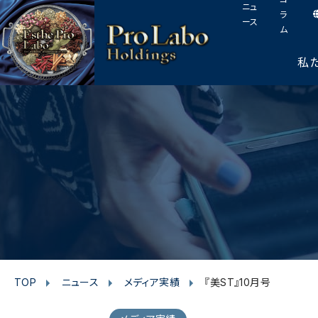
I
F
T
Y
p
ニュ
このページの本文へ
ラ
n
a
w
o
a
ース
ム
s
c
i
u
g
t
e
t
t
e
私
t
a
b
t
u
o
g
o
e
b
p
r
o
r
e
a
k
m
TOP
ニュース
メディア実績
『美ST』10月号