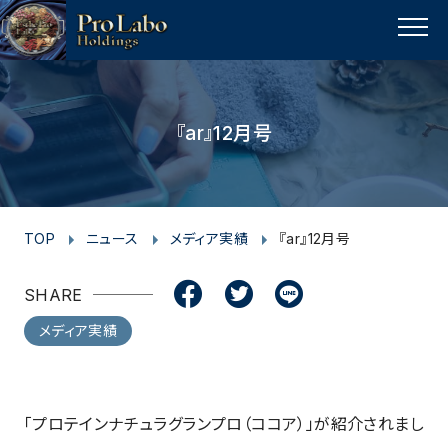
I
F
F
T
T
L
Y
p
n
a
a
w
w
i
o
a
MENU
s
c
c
i
i
n
u
g
t
e
e
t
t
e
t
e
t
a
b
b
t
t
u
『ar』12月号
o
g
o
o
e
e
b
p
r
o
o
r
r
e
a
k
k
m
TOP
ニュース
メディア実績
『ar』12月号
SHARE
メディア実績
「プロテインナチュラグランプロ（ココア）」が紹介されまし