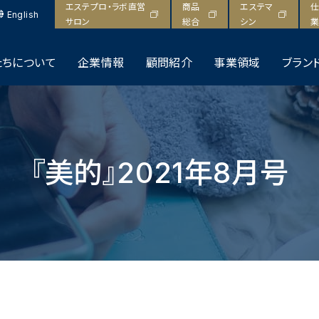
エステプロ・ラボ直営
商品
エステマ
仕
English
サロン
総合
シン
業
たちについて
企業情報
顧問紹介
事業領域
ブラン
『美的』2021年8月号