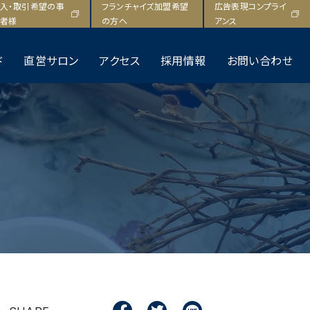
F
T
L
入・取引希望の事
フランチャイズ加盟希望
広告表現コンプライ
a
w
i
者様
の方へ
アンス
c
i
n
e
t
e
ド
直営サロン
アクセス
採用情報
お問い合わせ
b
t
o
e
o
r
k