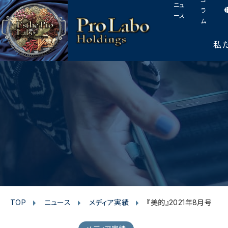
I
F
T
Y
p
ニュ
このページの本文へ
ラ
n
a
w
o
a
ース
ム
s
c
i
u
g
t
e
t
t
e
私
t
a
b
t
u
o
g
o
e
b
p
r
o
r
e
a
k
m
TOP
ニュース
メディア実績
『美的』2021年8月号