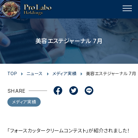
I
F
F
T
T
L
Y
p
n
a
a
w
w
i
o
a
MENU
s
c
c
i
i
n
u
g
t
e
e
t
t
e
t
e
t
a
b
b
t
t
u
美容エステジャーナル 7月
o
g
o
o
e
e
b
p
r
o
o
r
r
e
a
k
k
m
TOP
ニュース
メディア実績
美容エステジャーナル 7月
SHARE
メディア実績
「フォースカッタークリームコンテスト」が紹介されました！