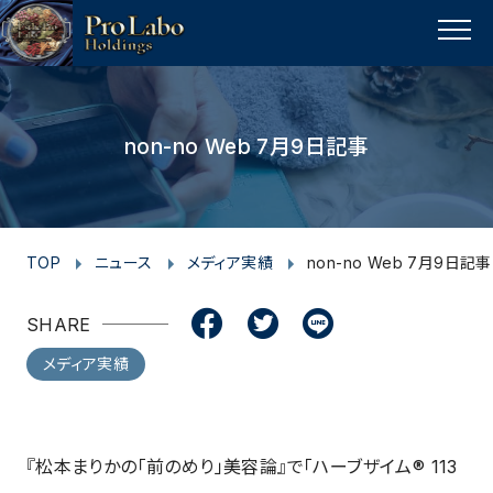
I
F
F
T
T
L
Y
p
n
a
a
w
w
i
o
a
MENU
s
c
c
i
i
n
u
g
t
e
e
t
t
e
t
e
t
a
b
b
t
t
u
non-no Web 7月9日記事
o
g
o
o
e
e
b
p
r
o
o
r
r
e
a
k
k
m
TOP
ニュース
メディア実績
non-no Web 7月9日記事
SHARE
メディア実績
『松本まりかの「前のめり」美容論』で「ハーブザイム® 113