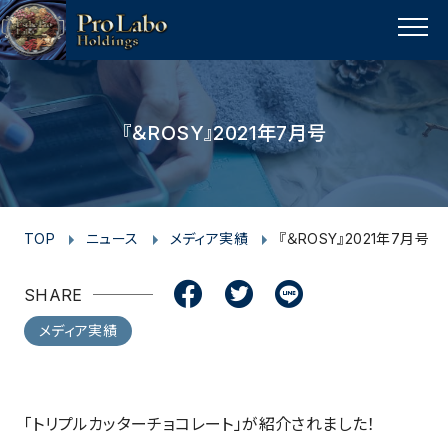
I
F
F
T
T
L
Y
p
n
a
a
w
w
i
o
a
MENU
s
c
c
i
i
n
u
g
t
e
e
t
t
e
t
e
t
a
b
b
t
t
u
『＆ROSY』2021年7月号
o
g
o
o
e
e
b
p
r
o
o
r
r
e
a
k
k
m
TOP
ニュース
メディア実績
『＆ROSY』2021年7月号
SHARE
メディア実績
「トリプルカッターチョコレート」が紹介されました！