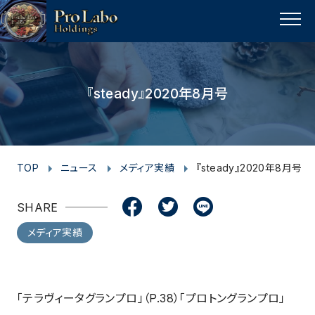
I
F
F
T
T
L
Y
p
n
a
a
w
w
i
o
a
MENU
s
c
c
i
i
n
u
g
t
e
e
t
t
e
t
e
t
a
b
b
t
t
u
『steady』2020年8月号
o
g
o
o
e
e
b
p
r
o
o
r
r
e
a
k
k
m
TOP
ニュース
メディア実績
『steady』2020年8月号
SHARE
メディア実績
「テラヴィータグランプロ」（P.38）「プロトングランプロ」