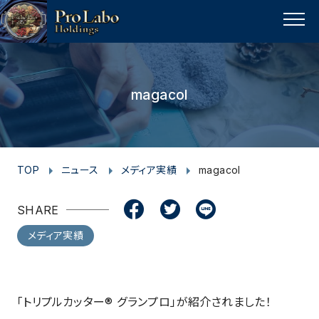
I
F
F
T
T
L
Y
p
n
a
a
w
w
i
o
a
MENU
s
c
c
i
i
n
u
g
t
e
e
t
t
e
t
e
t
a
b
b
t
t
u
magacol
o
g
o
o
e
e
b
p
r
o
o
r
r
e
a
k
k
m
TOP
ニュース
メディア実績
magacol
SHARE
メディア実績
「トリプルカッター® グランプロ」が紹介されました！