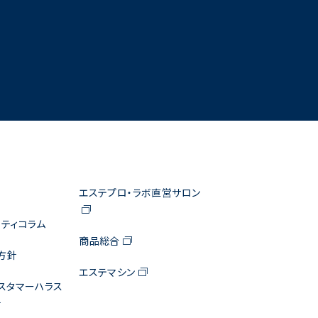
エステプロ・ラボ直営サロン
ティコラム
商品総合
方針
エステマシン
スタマーハラス
針