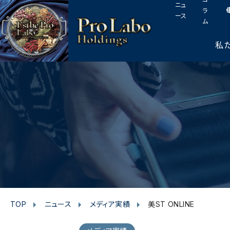
I
F
T
Y
p
ニュ
このページの本文へ
ラ
n
a
w
o
a
ース
ム
s
c
i
u
g
t
e
t
t
e
私
t
a
b
t
u
o
g
o
e
b
p
r
o
r
e
a
k
m
TOP
ニュース
メディア実績
美ST ONLINE