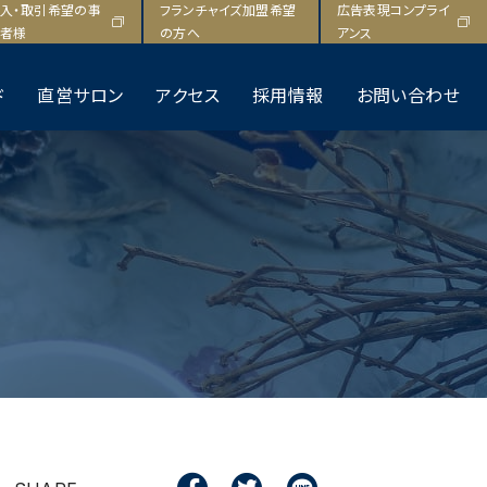
F
T
L
入・取引希望の事
フランチャイズ加盟希望
広告表現コンプライ
a
w
i
者様
の方へ
アンス
c
i
n
e
t
e
ド
直営サロン
アクセス
採用情報
お問い合わせ
b
t
o
e
o
r
k