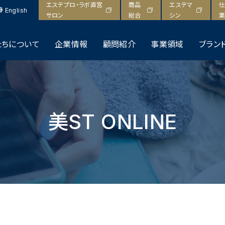
エステプロ・ラボ直営
商品
エステマ
仕
English
サロン
総合
シン
業
たちについて
企業情報
顧問紹介
事業領域
ブラン
美ST ONLINE