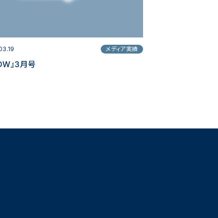
03.19
メディア実績
OW』3月号