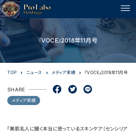
I
F
F
T
T
L
Y
p
n
a
a
w
w
i
o
a
MENU
s
c
c
i
i
n
u
g
t
e
e
t
t
e
t
e
t
a
b
b
t
t
u
『VOCE』2018年11月号
o
g
o
o
e
e
b
p
r
o
o
r
r
e
a
k
k
m
TOP
ニュース
メディア実績
『VOCE』2018年11月号
SHARE
メディア実績
『美肌名人に聞く本当に使っているスキンケア（センシリア