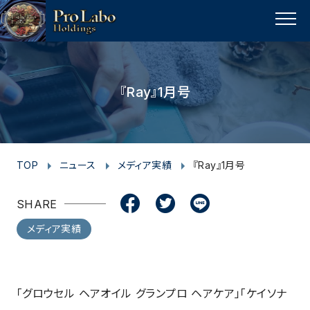
I
F
F
T
T
L
Y
p
n
a
a
w
w
i
o
a
MENU
s
c
c
i
i
n
u
g
t
e
e
t
t
e
t
e
t
a
b
b
t
t
u
『Ray』1月号
o
g
o
o
e
e
b
p
r
o
o
r
r
e
a
k
k
m
TOP
ニュース
メディア実績
『Ray』1月号
SHARE
メディア実績
「グロウセル ヘアオイル グランプロ ヘアケア」「ケイソナ