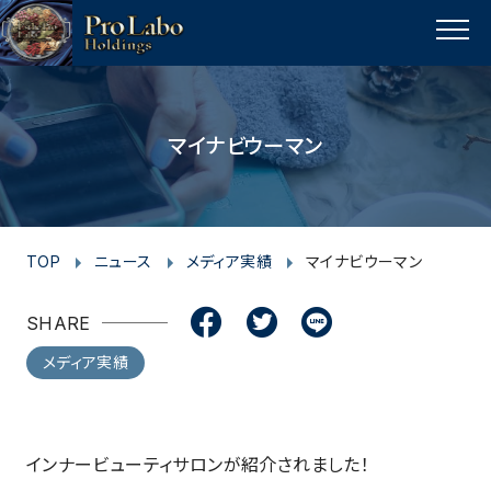
I
F
F
T
T
L
Y
p
n
a
a
w
w
i
o
a
MENU
s
c
c
i
i
n
u
g
t
e
e
t
t
e
t
e
t
a
b
b
t
t
u
マイナビウーマン
o
g
o
o
e
e
b
p
r
o
o
r
r
e
a
k
k
m
TOP
ニュース
メディア実績
マイナビウーマン
SHARE
メディア実績
インナービューティサロンが紹介されました！