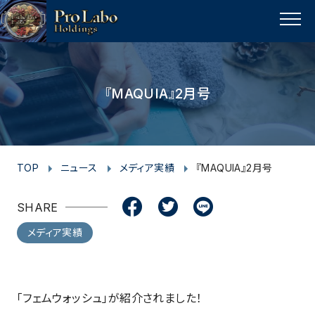
I
F
F
T
T
L
Y
p
n
a
a
w
w
i
o
a
MENU
s
c
c
i
i
n
u
g
t
e
e
t
t
e
t
e
t
a
b
b
t
t
u
『MAQUIA』2月号
o
g
o
o
e
e
b
p
r
o
o
r
r
e
a
k
k
m
TOP
ニュース
メディア実績
『MAQUIA』2月号
SHARE
メディア実績
「フェムウォッシュ」が紹介されました！